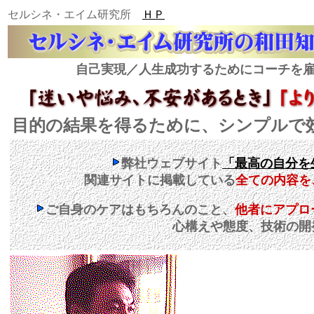
セルシネ・エイム研究所
ＨＰ
自己実現／人生成功するためにコーチを
目的の結果を得るために、シンプルで
弊社ウェブサイト
「最高の自分を
関連サイトに掲載している
全ての内容を
ご自身のケアはもちろんのこと、
他者にアプロ
心構えや態度、技術の開