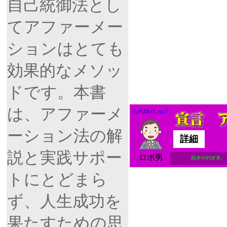
自己統御法とし
てアファーメー
ションはとても
効果的なメソッ
ドです。本書
は、アファーメ
SeSMaT..no7
ーション法の解
詳細
説と実践サポー
ロボ男
紙本やPDF本
トにとどまら
ず、人生成功を
果たすための思