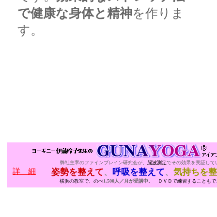
で健康な身体と精神
を作りま
す。
弊社主宰のファインブレイン研究会が、
脳波測定
でその効果を実証して
詳 細
姿勢を整えて
、
呼吸を整えて
、
気持ちを整
横浜の教室で、のべ
1,500人／月が受講中
。 ＤＶＤで練習することもで