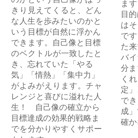
ます
きり見えてくると、どん
目的
な人生を歩みたいのかと
はそ
いう目標が自然に浮かん
です
できます。自己像と目標
た来
のベクトルが一致したと
バイ
き、忘れていた「やる
分ま
気」「情熱」「集中力」
くれ
がよみがえります。チャ
定」
レンジと喜びに溢れた人
でき
生！ 自己像の確立から
成」
目標達成の効果的戦略ま
確か
でを分かりやすくサポー