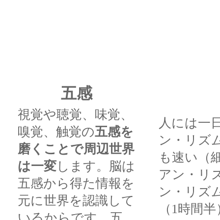
五感
視覚や聴覚、味覚、
人には一
嗅覚、触覚の
五感を
ン・リズ
磨くことで周辺世界
も速い（
は一変
します。脳は
アン・リ
五感から得た情報を
ン・リズ
元に世界を認識して
（1時間
いるからです。五