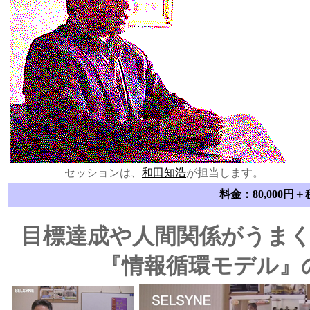
セッションは、
和田知浩
が担当します。
料金：80,000円＋
目標達成や人間関係がうま
『情報循環モデル』の