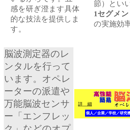
節）とい
感を研ぎ澄ます具体
1セグメ
的な技法を提供しま
の実施効
す。
脳波測定器のレ
ンタルを行って
います。オペレ
ーターの派遣や
万能脳波センサ
詳 細
個人／企業／学校／研究
ー「エンフレッ
ク」などのオプ