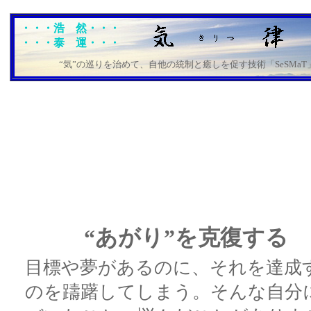
・・・浩 然・・・
・・・泰 運・・・
“気”の巡りを治めて、自他の統制と癒しを促す技術「SeSMaT」
“あがり”を克復する
目標や夢があるのに、それを達成
のを躊躇してしまう。そんな自分