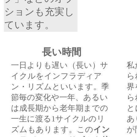
ションも充実し
ています。
長い時間
一日よりも遅い（長い）サ
私
イクルをインフラディア
ら
ン・リズムといいます。季
界
節毎の変化や一年、あるい
ら
は成長期から老年期までの
と
一生に渡る1サイクルのリ
あ
ズムもあります。この
イン
が