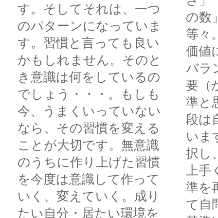
さ」
す。そしてそれは、一つ
の数
のパターンになっていま
等々
す。習慣と言っても良い
価値
かもしれません。そのと
バラ
き意識は何をしているの
要（
でしょう・・・。もしも
準と
今、うまくいっていない
段は
なら、その習慣を変える
いま
ことが大切です。無意識
択し
のうちに作り上げた習慣
上手
を今度は意識して作って
準を
いく、変えていく。成り
て自
たい自分・居たい環境を